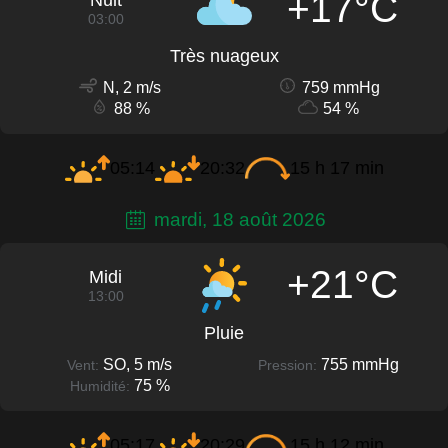
+17°C
Nuit
03:00
Très nuageux
N, 2 m/s
759 mmHg
88 %
54 %
05:14
20:32
15 h 17 min
mardi, 18 août 2026
+21°C
Midi
13:00
Pluie
SO, 5 m/s
755 mmHg
Vent:
Pression:
75 %
Humidité:
05:17
20:29
15 h 12 min