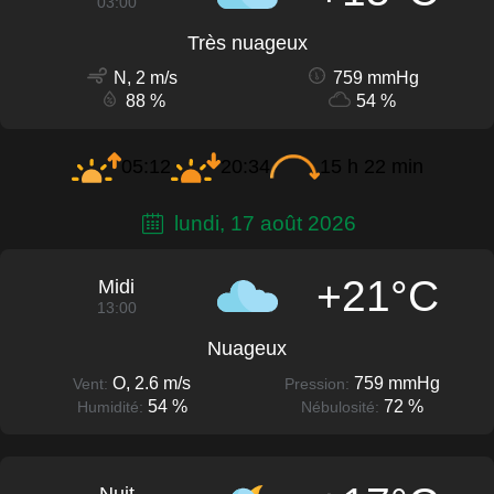
03:00
Très nuageux
N, 2 m/s
759 mmHg
88 %
54 %
05:12
20:34
15 h 22 min
lundi, 17 août 2026
+21°C
Midi
13:00
Nuageux
O, 2.6 m/s
759 mmHg
Vent:
Pression:
54 %
72 %
Humidité:
Nébulosité: