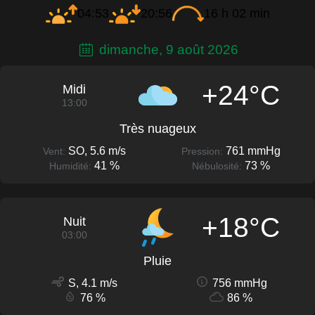
04:53
20:56
16 h 02 min
dimanche, 9 août 2026
+24°C
Midi
13:00
Très nuageux
SO, 5.6 m/s
761 mmHg
Vent:
Pression:
41 %
73 %
Humidité:
Nébulosité:
+18°C
Nuit
03:00
Pluie
S, 4.1 m/s
756 mmHg
76 %
86 %