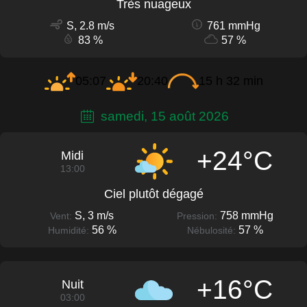
Très nuageux
S, 2.8 m/s
761 mmHg
83 %
57 %
05:07
20:40
15 h 32 min
samedi, 15 août 2026
+24°C
Midi
13:00
Ciel plutôt dégagé
S, 3 m/s
758 mmHg
Vent:
Pression:
56 %
57 %
Humidité:
Nébulosité:
+16°C
Nuit
03:00