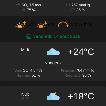
SO, 3.5 m/s
767 mmHg
75 %
85 %
05:05
20:43
15 h 37 min
vendredi, 14 août 2026
+24°C
Midi
13:00
Nuageux
SO, 4.8 m/s
764 mmHg
Vent:
Pression:
51 %
90 %
Humidité:
Nébulosité:
+18°C
Nuit
03:00