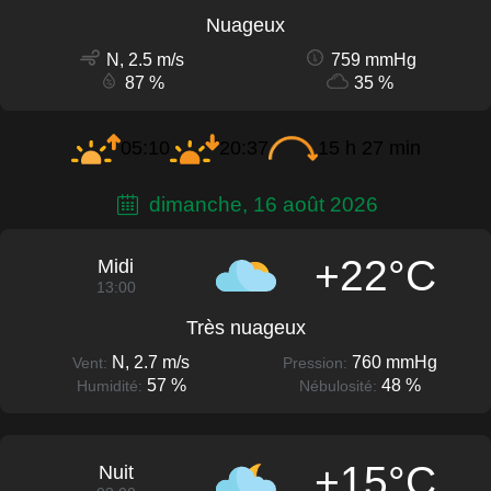
Nuageux
N, 2.5 m/s
759 mmHg
87 %
35 %
05:10
20:37
15 h 27 min
dimanche, 16 août 2026
+22°C
Midi
13:00
Très nuageux
N, 2.7 m/s
760 mmHg
Vent:
Pression:
57 %
48 %
Humidité:
Nébulosité:
+15°C
Nuit