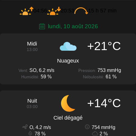
04:56
20:53
15 h 57 min
lundi, 10 août 2026
+21°C
Midi
13:00
Nuageux
SO, 6.2 m/s
753 mmHg
Vent:
Pression:
59 %
61 %
Humidité:
Nébulosité:
+14°C
Nuit
03:00
Ciel dégagé
O, 4.2 m/s
754 mmHg
78 %
2 %