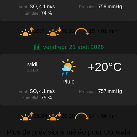
SO, 4.1 m/s
758 mmHg
Vent:
Pression:
74 %
Humidité:
05:21
20:23
15 h 01 min
vendredi, 21 août 2026
+20°C
Midi
13:00
Pluie
SO, 4.1 m/s
757 mmHg
Vent:
Pression:
75 %
Humidité:
05:24
20:20
14 h 56 min
Plus de prévisions météo pour Uppsala