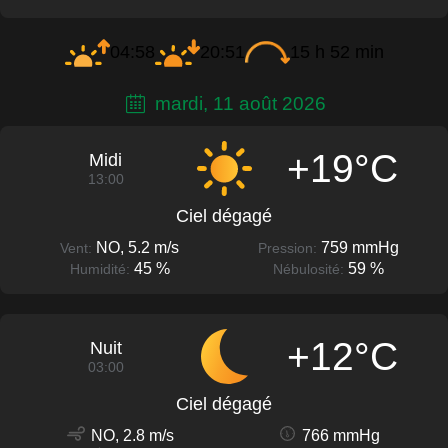
04:58
20:51
15 h 52 min
mardi, 11 août 2026
+19°C
Midi
13:00
Ciel dégagé
NO, 5.2 m/s
759 mmHg
Vent:
Pression:
45 %
59 %
Humidité:
Nébulosité:
+12°C
Nuit
03:00
Ciel dégagé
NO, 2.8 m/s
766 mmHg