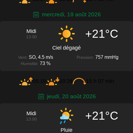
mercredi, 19 août 2026
+21°C
Midi
13:00
Ciel dégagé
SO, 4.5 m/s
757 mmHg
Vent:
Pression:
73 %
Humidité:
05:19
20:26
15 h 07 min
jeudi, 20 août 2026
+21°C
Midi
13:00
Pluie