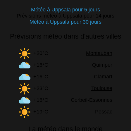
Météo à Uppsala pour 5 jours
Prévisions météo à Uppsala pour 14 jours
Météo à Uppsala pour 30 jours
Prévisions météo dans d'autres villes
+20°C
Montauban
+16°C
Quimper
+16°C
Clamart
+23°C
Toulouse
+16°C
Corbeil-Essonnes
+19°C
Pessac
La météo dans le monde