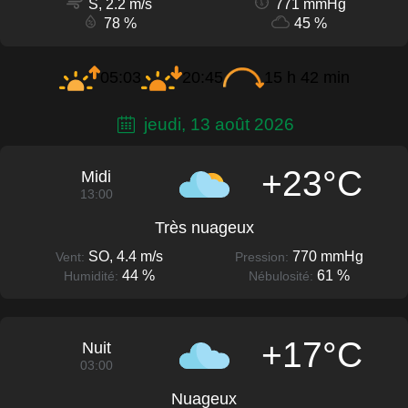
S, 2.2 m/s
771 mmHg
78 %
45 %
05:03
20:45
15 h 42 min
jeudi, 13 août 2026
+23°C
Midi
13:00
Très nuageux
SO, 4.4 m/s
770 mmHg
Vent:
Pression:
44 %
61 %
Humidité:
Nébulosité:
+17°C
Nuit
03:00
Nuageux