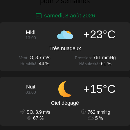
pour 2 semaines
samedi, 8 août 2026
+23°C
Midi
13:00
Très nuageux
O, 3.7 m/s
761 mmHg
Vent:
Pression:
44 %
61 %
Humidité:
Nébulosité:
+15°C
Nuit
03:00
Ciel dégagé
SO, 3.9 m/s
762 mmHg
67 %
5 %