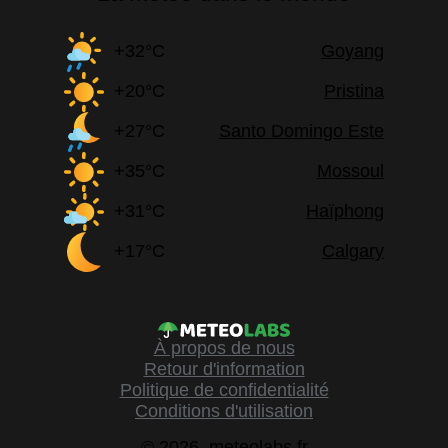
+32°C
Goyang
+20°C
Pristina
+27°C
Santo Domingo Este
+35°C
Mossoul
+31°C
Haïphong
+17°C
Calgary
À propos de nous
Retour d'information
Politique de confidentialité
Conditions d'utilisation
© 2026, meteolabs.fr