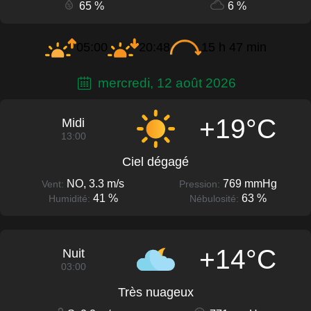
65 %
6 %
05:00
20:48
15 h 47 min
mercredi, 12 août 2026
+19°C
Midi
13:00
Ciel dégagé
NO, 3.3 m/s
769 mmHg
Vent:
Pression:
41 %
63 %
Humidité:
Nébulosité:
+14°C
Nuit
03:00
Très nuageux