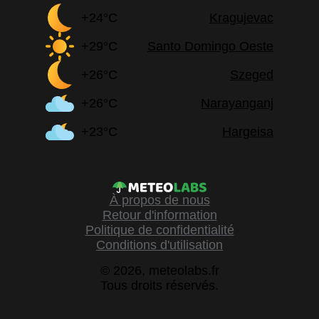
+24°C
Kragujevac
+29°C
Santo Domingo Oeste
+26°C
Szeged
+26°C
Narayanganj
+23°C
Hargeisa
À propos de nous
Retour d'information
Politique de confidentialité
Conditions d'utilisation
© 2026, meteolabs.fr
Tous droits réservés.