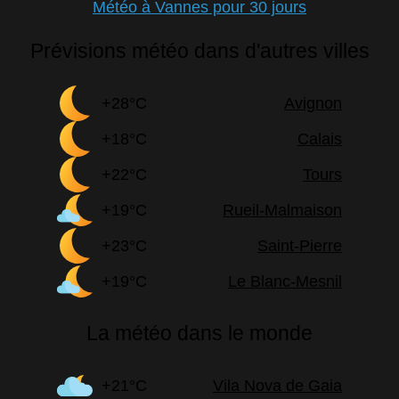
Météo à Vannes pour 30 jours
Prévisions météo dans d'autres villes
+28°C
Avignon
+18°C
Calais
+22°C
Tours
+19°C
Rueil-Malmaison
+23°C
Saint-Pierre
+19°C
Le Blanc-Mesnil
La météo dans le monde
+21°C
Vila Nova de Gaia