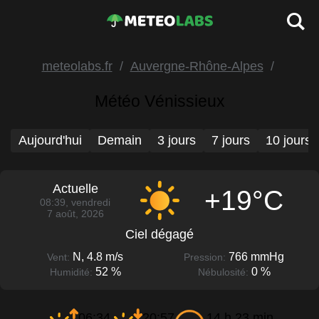
meteolabs.fr
Auvergne-Rhône-Alpes
Météo Vénissieux
Aujourd'hui
Demain
3 jours
7 jours
10 jours
Actuelle
+19°C
08:39, vendredi
7 août, 2026
Ciel dégagé
N, 4.8 m/s
766 mmHg
Vent:
Pression:
52 %
0 %
Humidité:
Nébulosité:
06:34
20:57
14 h 23 min