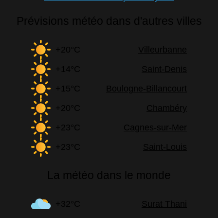
Prévisions météo dans d'autres villes
+20°C
Villeurbanne
+14°C
Saint-Denis
+15°C
Boulogne-Billancourt
+20°C
Chambéry
+23°C
Cagnes-sur-Mer
+23°C
Saint-Louis
La météo dans le monde
+32°C
Surat Thani