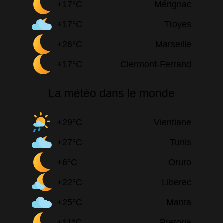
+17°C
Mérignac
+17°C
Troyes
+26°C
Marseille
+17°C
Clermont-Ferrand
La météo dans le monde
+29°C
Vientiane
+27°C
Tunis
+6°C
Oruro
+22°C
Liberec
+25°C
Manta
+11°C
Pretoria