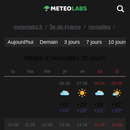
meteolabs.fr
Île-de-France
Versailles
Aujourd'hui
Demain
3 jours
7 jours
10 jours
Météo à Versailles 30 jours
lu
ma
me
je
ve
sa
di
06.08
07.08
08.08
09.08
+22°
+23°
+26°
+30°
+14°
+18°
+22°
+20°
10.08
11.08
12.08
13.08
14.08
15.08
16.08