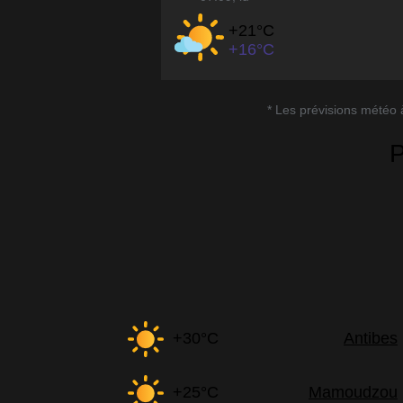
+21°
C
+16°
C
* Les prévisions météo à
P
+30°C
Antibes
+25°C
Mamoudzou