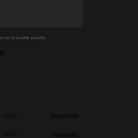
 de la localité actuelle.
ne
+26°C
Saint-Denis
+31°C
Montpellier