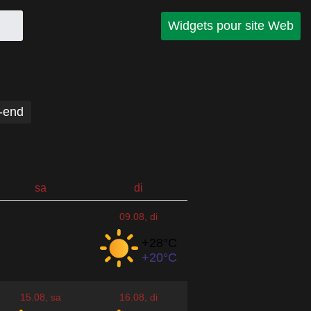
Widgets pour site Web
-end
sa
di
09.08
, di
+28°
C
+20°
C
15.08
, sa
16.08
, di