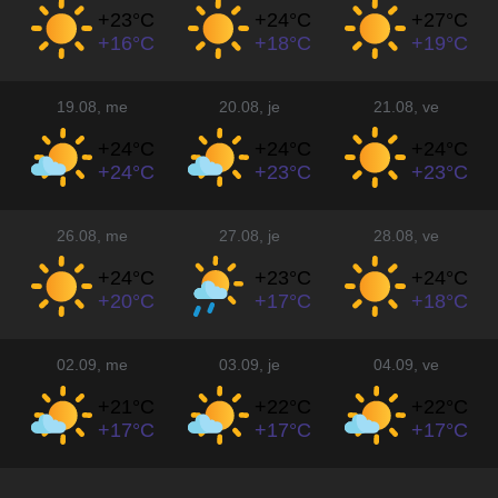
+23°
C
+24°
C
+27°
C
+16°
C
+18°
C
+19°
C
19.08
, me
20.08
, je
21.08
, ve
+24°
C
+24°
C
+24°
C
+24°
C
+23°
C
+23°
C
26.08
, me
27.08
, je
28.08
, ve
+24°
C
+23°
C
+24°
C
+20°
C
+17°
C
+18°
C
02.09
, me
03.09
, je
04.09
, ve
+21°
C
+22°
C
+22°
C
+17°
C
+17°
C
+17°
C