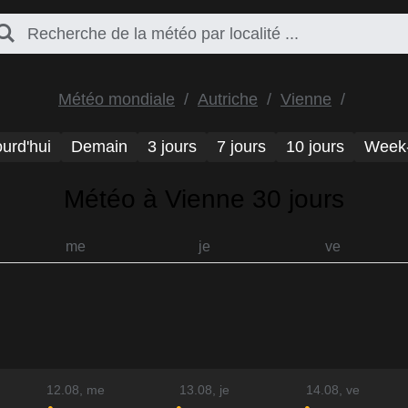
Météo mondiale
Autriche
Vienne
urd'hui
Demain
3 jours
7 jours
10 jours
Week
Météo à Vienne 30 jours
me
je
ve
12.08
, me
13.08
, je
14.08
, ve