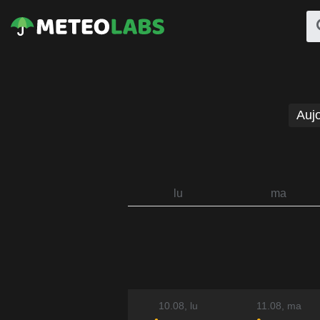
Aujo
lu
ma
10.08
, lu
11.08
, ma