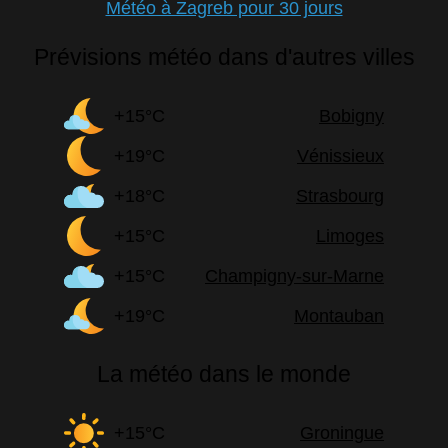
Météo à Zagreb pour 30 jours
Prévisions météo dans d'autres villes
+15°C
Bobigny
+19°C
Vénissieux
+18°C
Strasbourg
+15°C
Limoges
+15°C
Champigny-sur-Marne
+19°C
Montauban
La météo dans le monde
+15°C
Groningue