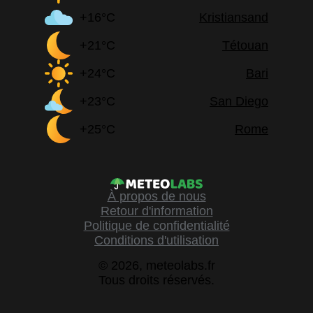
+16°C
Kristiansand
+21°C
Tétouan
+24°C
Bari
+23°C
San Diego
+25°C
Rome
À propos de nous
Retour d'information
Politique de confidentialité
Conditions d'utilisation
© 2026, meteolabs.fr
Tous droits réservés.