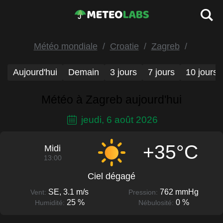
Météo mondiale
Croatie
Zagreb
Aujourd'hui
Demain
3 jours
7 jours
10 jours
Météo à Zagreb aujourd'hui
jeudi, 6 août 2026
+35°C
Midi
13:00
Ciel dégagé
SE, 3.1 m/s
762 mmHg
Vent:
Pression:
25 %
0 %
Humidité:
Nébulosité: