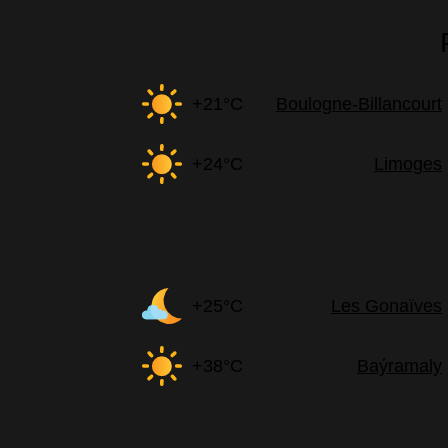
+21°C
Boulogne-Billancourt
+24°C
Limoges
+25°C
Les Gonaïves
+38°C
Baýramaly