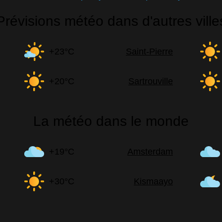
Prévisions météo dans d'autres ville
+23°C
Saint-Pierre
+20°C
Sartrouville
La météo dans le monde
+19°C
Amsterdam
+30°C
Kismaayo