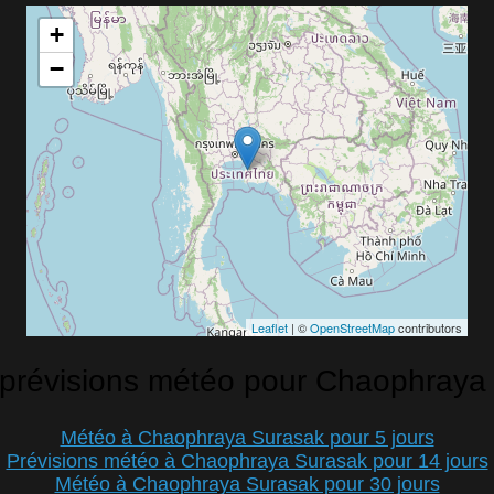
+
−
Leaflet
| ©
OpenStreetMap
contributors
 prévisions météo pour Chaophraya
Météo à Chaophraya Surasak pour 5 jours
Prévisions météo à Chaophraya Surasak pour 14 jours
Météo à Chaophraya Surasak pour 30 jours