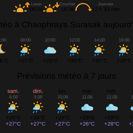
Lever
Coucher
Journée
06:04
18:38
12 h 33 min
téo à Chaophraya Surasak aujourd'
:00
08:00
10:00
12:00
14:00
16:00
6°C
+27°C
+29°C
+30°C
+30°C
+29°C
Prévisions météo à 7 jours
sam.
dim.
lun.
mar.
mer.
8.08
9.08
10.08
11.08
12.08
+29°C
+29°C
+29°C
+29°C
+29°C
+
+27°C
+27°C
+27°C
+26°C
+28°C
+