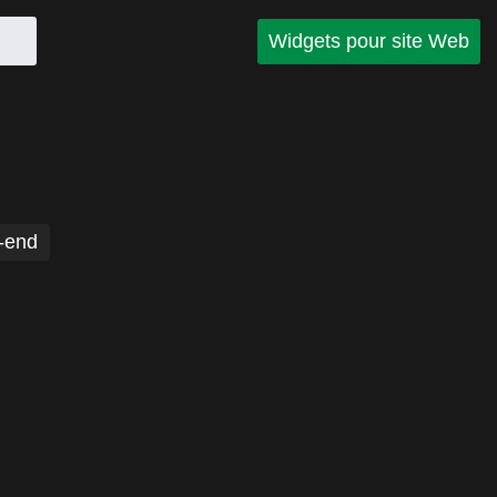
Widgets pour site Web
-end