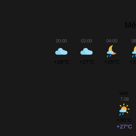
Mé
00:00
02:00
04:00
06
+28°C
+27°C
+25°C
+2
ven.
7.08
+30°C
+27°C