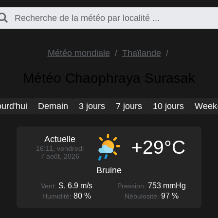
Météo mondiale
Thaïlande
Météo Chaophraya Surasak
urd'hui
Demain
3 jours
7 jours
10 jours
Week
Actuelle
+29°C
16:11, vendredi
7 août, 2026
Bruine
S, 6.9 m/s
753 mmHg
Vent:
Pression:
80 %
97 %
Humidité:
Nébulosité: