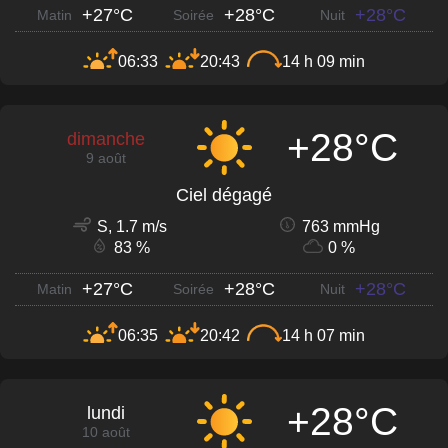
+27°C
+28°C
+28°C
Matin
Soirée
Nuit
06:33
20:43
14 h 09 min
+28°C
dimanche
9 août
Ciel dégagé
S, 1.7 m/s
763 mmHg
83 %
0 %
+27°C
+28°C
+28°C
Matin
Soirée
Nuit
06:35
20:42
14 h 07 min
+28°C
lundi
10 août