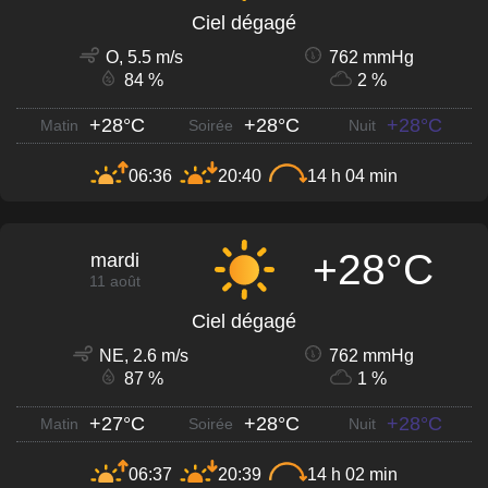
Ciel dégagé
O, 5.5 m/s
762 mmHg
84 %
2 %
+28°C
+28°C
+28°C
Matin
Soirée
Nuit
06:36
20:40
14 h 04 min
+28°C
mardi
11 août
Ciel dégagé
NE, 2.6 m/s
762 mmHg
87 %
1 %
+27°C
+28°C
+28°C
Matin
Soirée
Nuit
06:37
20:39
14 h 02 min