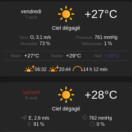
+27°C
vendredi
7 août
Ciel dégagé
O, 3.1 m/s
761 mmHg
Vent:
Pression:
73 %
1 %
Humidité:
Nébulosité:
+27°C
+29°C
+28°C
Matin
Soirée
Nuit
06:32
20:44
14 h 12 min
+28°C
samedi
8 août
Ciel dégagé
E, 2.6 m/s
762 mmHg
81 %
0 %