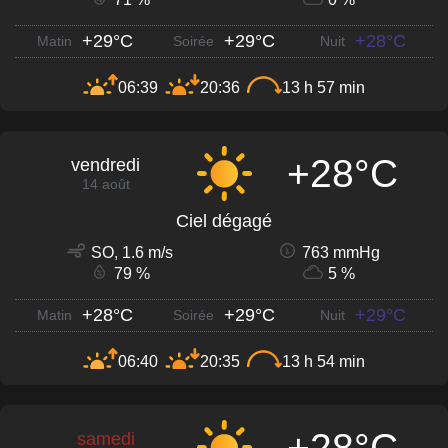
+29°C
+29°C
+28°C
Matin
Soirée
Nuit
06:39
20:36
13 h 57 min
+28°C
vendredi
14 août
Ciel dégagé
SO, 1.6 m/s
763 mmHg
79 %
5 %
+28°C
+29°C
+29°C
Matin
Soirée
Nuit
06:40
20:35
13 h 54 min
+28°C
samedi