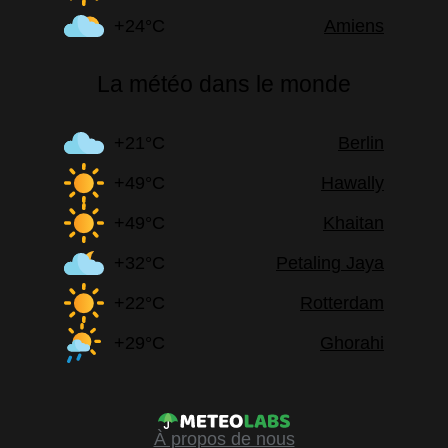
+24°C
Amiens
La météo dans le monde
+21°C
Berlin
+49°C
Hawally
+49°C
Khaitan
+32°C
Petaling Jaya
+22°C
Rotterdam
+29°C
Ghorahi
À propos de nous