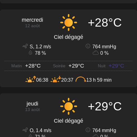
+28°C
mercredi
12 août
Ciel dégagé
S, 1.2 m/s
764 mmHg
78 %
0 %
+28°C
+29°C
+29°C
Matin
Soirée
Nuit
06:38
20:37
13 h 59 min
+29°C
jeudi
13 août
Ciel dégagé
O, 1.4 m/s
764 mmHg
71 %
0 %