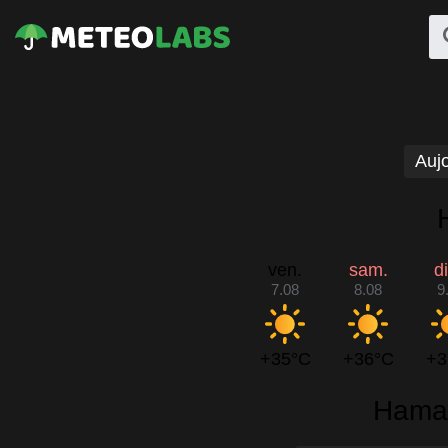
Aujo
ven.
sam.
d
7.08
8.08
9
+35°C
+36°C
+3
Hama 