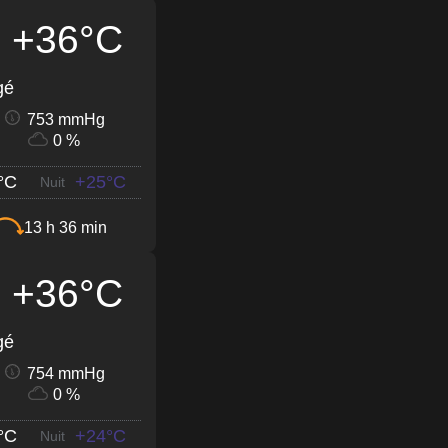
+36°C
gé
753 mmHg
0 %
°C
+25°C
Nuit
13 h 36 min
+36°C
gé
754 mmHg
0 %
°C
+24°C
Nuit