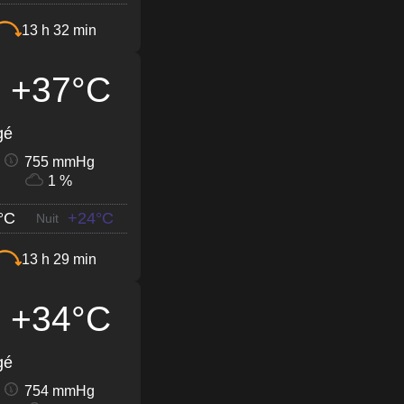
13 h 32 min
+37°C
gé
755 mmHg
1 %
°C
+24°C
Nuit
13 h 29 min
+34°C
gé
754 mmHg