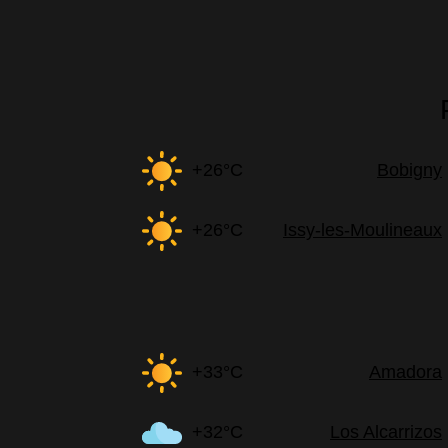
+26°C
Bobigny
+26°C
Issy-les-Moulineaux
+33°C
Amadora
+32°C
Los Alcarrizos