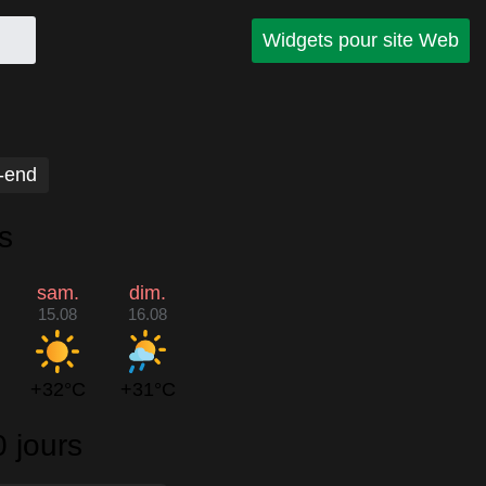
Widgets pour site Web
-end
s
sam.
dim.
15.08
16.08
+32°C
+31°C
 jours