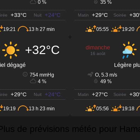
0 %
35 %
+33°C
+24°C
+29°C
+30
irée
Nuit
Matin
Soirée
19:21
13 h 27 min
05:55
19:20
+32°C
dimanche
16 août
iel dégagé
Légère plu
754 mmHg
O, 5.3 m/s
4 %
49 %
+29°C
+24°C
+27°C
+30
irée
Nuit
Matin
Soirée
19:19
13 h 23 min
05:56
19:18
Plus de prévisions météo pour Ham