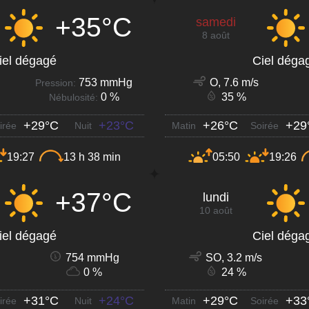
+35°C
samedi
8 août
iel dégagé
Ciel déga
753 mmHg
O, 7.6 m/s
Pression:
0 %
35 %
Nébulosité:
+29°C
+23°C
+26°C
+29
irée
Nuit
Matin
Soirée
19:27
13 h 38 min
05:50
19:26
+37°C
lundi
10 août
iel dégagé
Ciel déga
754 mmHg
SO, 3.2 m/s
0 %
24 %
+31°C
+24°C
+29°C
+33
irée
Nuit
Matin
Soirée