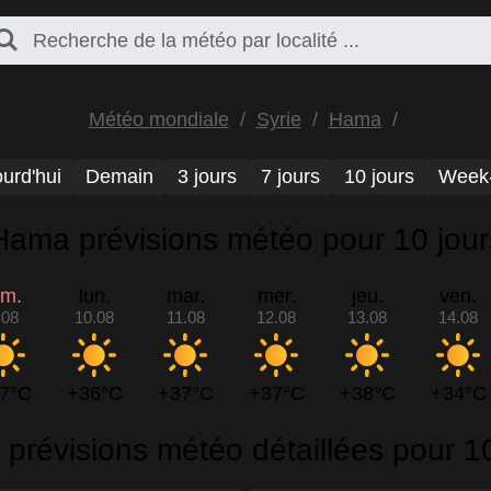
Météo mondiale
Syrie
Hama
urd'hui
Demain
3 jours
7 jours
10 jours
Week
Hama prévisions météo pour 10 jour
im.
lun.
mar.
mer.
jeu.
ven.
.08
10.08
11.08
12.08
13.08
14.08
7°C
+36°C
+37°C
+37°C
+38°C
+34°C
prévisions météo détaillées pour 10