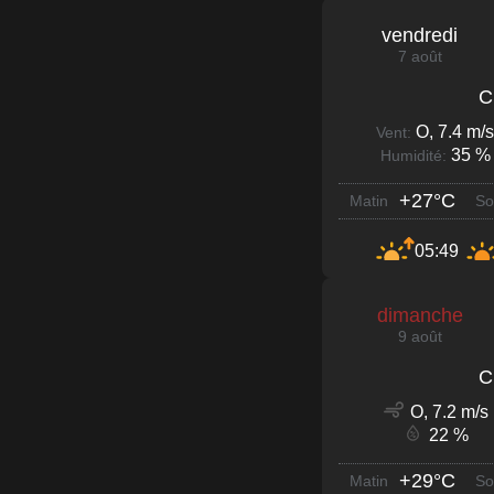
vendredi
7 août
C
O, 7.4 m/s
Vent:
35 %
Humidité:
+27°C
Matin
So
05:49
dimanche
9 août
C
O, 7.2 m/s
22 %
+29°C
Matin
So