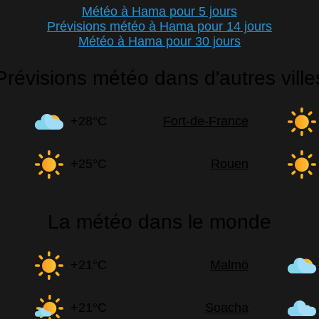
Météo à Hama pour 5 jours
Prévisions météo à Hama pour 14 jours
Météo à Hama pour 30 jours
Prévisions météo dans d'autres ville
+28°C
Fort-de-France
+25°C
Rouen
La météo dans le monde
+21°C
Malmö
+21°C
Soacha