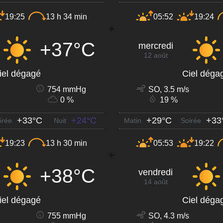
19:25
13 h 34 min
05:52
19:24
+37°C
mercredi
12 août
iel dégagé
Ciel déga
754 mmHg
SO, 3.5 m/s
0 %
19 %
+33°C
+24°C
+29°C
+33
irée
Nuit
Matin
Soirée
19:23
13 h 30 min
05:53
19:22
+38°C
vendredi
14 août
iel dégagé
Ciel déga
755 mmHg
SO, 4.3 m/s