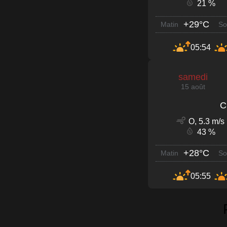
21 %
+29°C
Matin
So
05:54
samedi
15 août
C
O, 5.3 m/s
43 %
+28°C
Matin
So
05:55