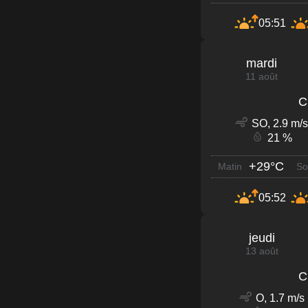
05:51
mardi
11 août
C
SO, 2.9 m/s
21 %
+29°C
Matin
So
05:52
jeudi
13 août
C
O, 1.7 m/s