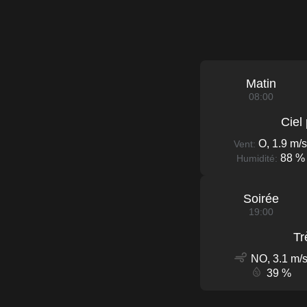
Matin
08:00
Ciel
O, 1.9 m/s
Vent:
88 %
Humidité:
Soirée
19:00
Tr
NO, 3.1 m/
39 %