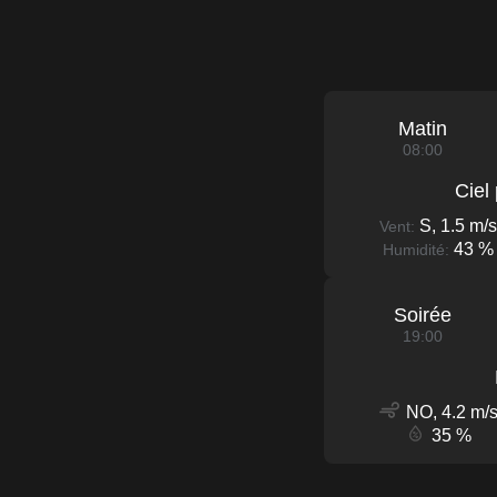
Matin
08:00
Ciel
S, 1.5 m/s
Vent:
43 %
Humidité:
Soirée
19:00
NO, 4.2 m/
35 %