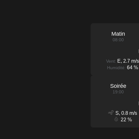
Matin
08:00
E, 2.7 m/s
Vent:
64 %
Humidité:
Soirée
19:00
S, 0.8 m/s
22 %