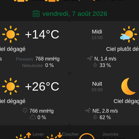
vendredi, 7 août 2026
+14°C
Midi
13:00
iel dégagé
Ciel plutôt d
s
768 mmHg
N, 1.4 m/s
Pression:
0 %
33 %
Nébulosité:
+26°C
Nuit
03:00
iel dégagé
Ciel déga
766 mmHg
NE, 2.8 m/s
0 %
62 %
Lever
Coucher
Journée