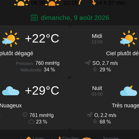
06:38
21:15
14 h 37 min
dimanche, 9 août 2026
+22°C
Midi
13:00
 plutôt dégagé
Ciel plutôt d
760 mmHg
SO, 2.7 m/s
Pression:
34 %
29 %
Nébulosité:
+29°C
Nuit
03:00
Nuageux
Très nuag
s
761 mmHg
O, 2.2 m/s
23 %
68 %
Lever
Coucher
Journée