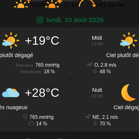
06:39
21:13
14 h 34 min
lundi, 10 août 2026
+19°C
Midi
13:00
 plutôt dégagé
Ciel plutôt d
765 mmHg
O, 2.8 m/s
Pression:
18 %
48 %
Nébulosité:
+28°C
Nuit
03:00
ès nuageux
Ciel déga
s
765 mmHg
NE, 2.1 m/s
14 %
70 %