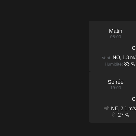
Matin
08:00
C
NO, 1.3 m/
Vent:
83 %
Humidité:
Soirée
19:00
C
NE, 2.1 m/s
27 %