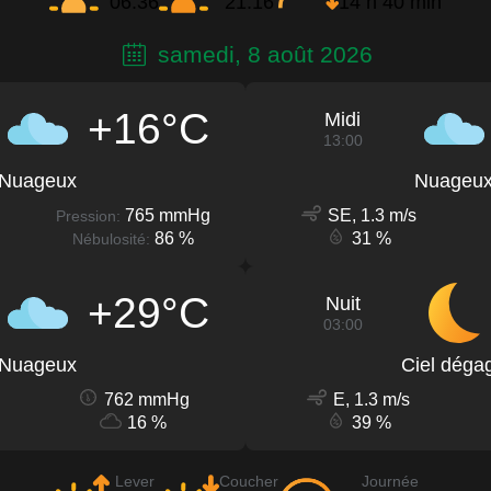
06:36
21:16
14 h 40 min
samedi, 8 août 2026
+16°C
Midi
13:00
Nuageux
Nuageu
765 mmHg
SE, 1.3 m/s
Pression:
86 %
31 %
Nébulosité:
+29°C
Nuit
03:00
Nuageux
Ciel déga
762 mmHg
E, 1.3 m/s
16 %
39 %
Lever
Coucher
Journée