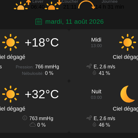
Lever
Coucher
Journée
06:40
21:11
14 h 31 min
mardi, 11 août 2026
+18°C
Midi
13:00
iel dégagé
Ciel déga
s
766 mmHg
E, 2.6 m/s
Pression:
0 %
41 %
Nébulosité:
+32°C
Nuit
03:00
iel dégagé
Ciel déga
763 mmHg
E, 2.6 m/s
0 %
46 %