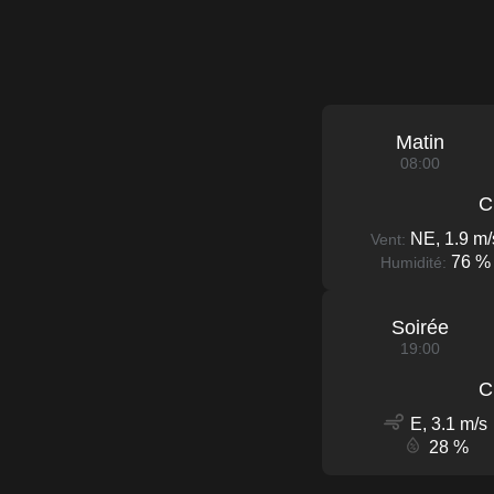
Matin
08:00
C
NE, 1.9 m/
Vent:
76 %
Humidité:
Soirée
19:00
C
E, 3.1 m/s
28 %