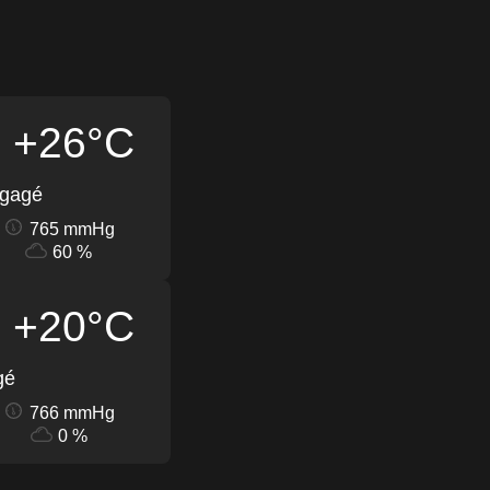
+26°C
égagé
765 mmHg
60 %
+20°C
gé
766 mmHg
0 %