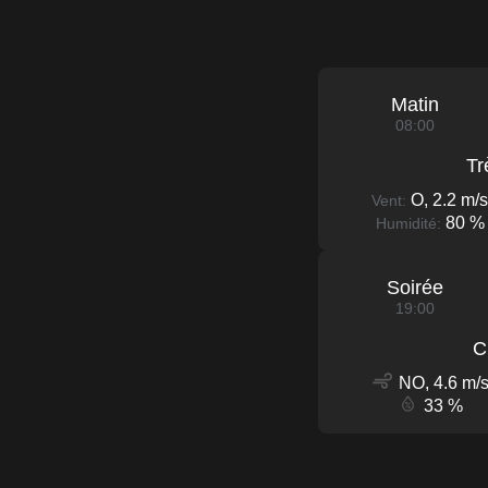
Matin
08:00
Tr
O, 2.2 m/s
Vent:
80 %
Humidité:
Soirée
19:00
C
NO, 4.6 m/
33 %