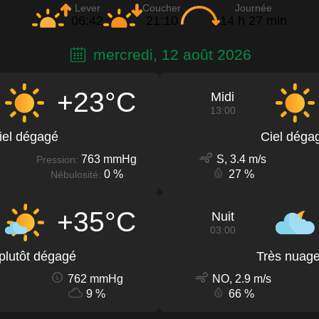
Lever
Coucher
Journée
06:42
21:10
14 h 27 min
mercredi, 12 août 2026
+23°C
Midi
13:00
iel dégagé
Ciel déga
763 mmHg
S, 3.4 m/s
Pression:
0 %
27 %
Nébulosité:
+35°C
Nuit
03:00
 plutôt dégagé
Très nuag
762 mmHg
NO, 2.9 m/s
9 %
66 %