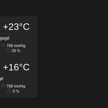
+23°C
égagé
768 mmHg
28 %
+16°C
gé
766 mmHg
0 %