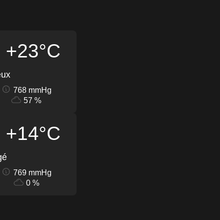
+23°C
eux
768 mmHg
57 %
+14°C
gé
769 mmHg
0 %