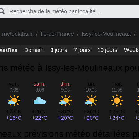
meteolabs.fr
Île-de-France
Issy-les-Moulineaux
urd'hui
Demain
3 jours
7 jours
10 jours
Week
ns météo à Issy-les-Moulineaux pou
ven.
sam.
dim.
lun.
mar.
7.08
8.08
9.08
10.08
11.08
+23°C
+26°C
+31°C
+26°C
+29°C
+
+16°C
+22°C
+20°C
+20°C
+24°C
+
neaux prévisions météo détaillées 