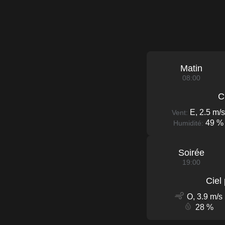
Matin
08:00
C
E, 2.5 m/s
Vent:
49 %
Humidité:
Soirée
19:00
Ciel
O, 3.9 m/s
28 %