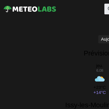
Aujo
Prévisio
jeu.
6.08
+23°C
+14°C
Issy-les-Mouli