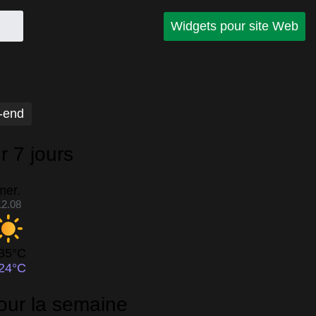
Widgets pour site Web
-end
r 7 jours
mer.
12.08
35°C
24°C
pour la semaine