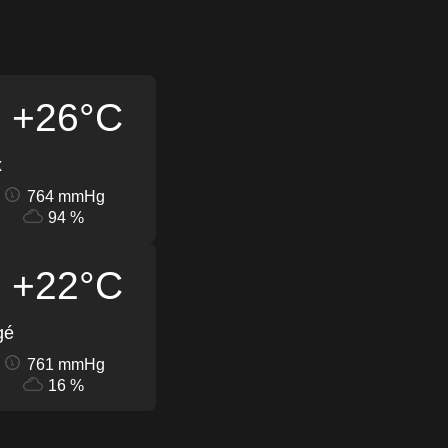
+26°C
x
764 mmHg
94 %
+22°C
gé
761 mmHg
16 %