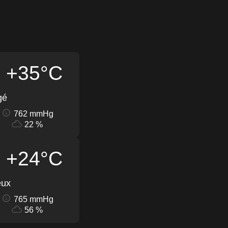
+35°C
gé
762 mmHg
22 %
+24°C
eux
765 mmHg
56 %