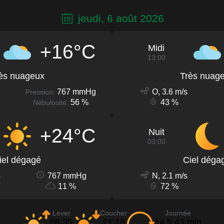
jeudi, 6 août 2026
+16°C
Midi
13:00
ès nuageux
Très nuag
767 mmHg
O, 3.6 m/s
Pression:
56 %
43 %
Nébulosité:
+24°C
Nuit
03:00
iel dégagé
Ciel déga
s
767 mmHg
N, 2.1 m/s
11 %
72 %
Lever
Coucher
Journée
06:35
21:18
14 h 43 min