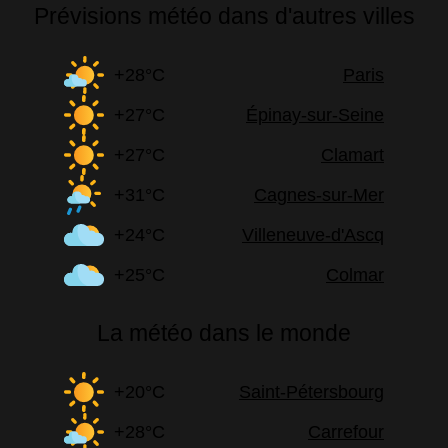
Prévisions météo dans d'autres villes
+28°C
Paris
+27°C
Épinay-sur-Seine
+27°C
Clamart
+31°C
Cagnes-sur-Mer
+24°C
Villeneuve-d'Ascq
+25°C
Colmar
La météo dans le monde
+20°C
Saint-Pétersbourg
+28°C
Carrefour