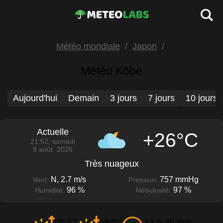
Météo mondiale
Japon
Météo Kōbe
Aujourd'hui
Demain
3 jours
7 jours
10 jours
Actuelle
+26°C
21:52, samedi
8 août, 2026
Très nuageux
N, 2.7 m/s
757 mmHg
Vent:
Pression:
96 %
97 %
Humidité:
Nébulosité:
05:17
18:52
13 h 35 min