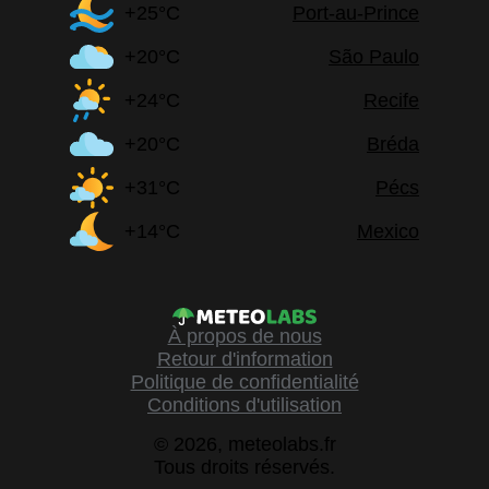
+25°C
Port-au-Prince
+20°C
São Paulo
+24°C
Recife
+20°C
Bréda
+31°C
Pécs
+14°C
Mexico
À propos de nous
Retour d'information
Politique de confidentialité
Conditions d'utilisation
© 2026, meteolabs.fr
Tous droits réservés.