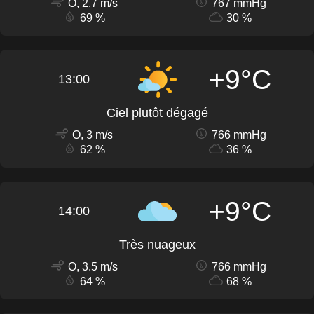
O, 2.7 m/s
767 mmHg
69 %
30 %
+9°C
13:00
Ciel plutôt dégagé
O, 3 m/s
766 mmHg
62 %
36 %
+9°C
14:00
Très nuageux
O, 3.5 m/s
766 mmHg
64 %
68 %