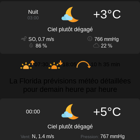
+3°C
Nuit
03:00
Ciel plutôt dégagé
SO, 0.7 m/s
766 mmHg
86 %
22 %
07:30
18:05
10 h 35 min
La Florida prévisions météo détaillées
pour demain heure par heure
+5°C
00:00
Ciel plutôt dégagé
N, 1.4 m/s
767 mmHg
Vent:
Pression: