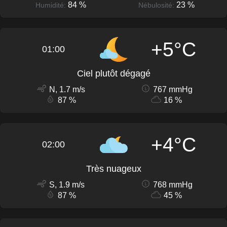
84 %
23 %
Humidité:
Nébulosité:
+5°C
01:00
Ciel plutôt dégagé
N, 1.7 m/s
767 mmHg
87 %
16 %
+4°C
02:00
Très nuageux
S, 1.9 m/s
768 mmHg
87 %
45 %