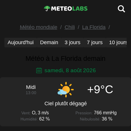
Météo mondiale
Chili
La Florida
Aujourd'hui
Demain
3 jours
7 jours
10 jours
Météo à La Florida demain
samedi, 8 août 2026
+9°C
Midi
13:00
Ciel plutôt dégagé
O, 3 m/s
766 mmHg
Vent:
Pression:
62 %
36 %
Humidité:
Nébulosité: