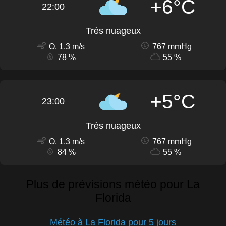
+6°C
22:00
Très nuageux
O, 1.3 m/s
767 mmHg
78 %
55 %
+5°C
23:00
Très nuageux
O, 1.3 m/s
767 mmHg
84 %
55 %
Plus de prévisions météo pour La
Florida
Météo à La Florida pour 5 jours