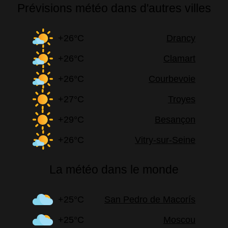
Prévisions météo dans d'autres villes
+26°C
Drancy
+26°C
Clamart
+26°C
Courbevoie
+27°C
Troyes
+29°C
Besançon
+26°C
Vitry-sur-Seine
La météo dans le monde
+25°C
San Pedro de Macorís
+25°C
Moscou