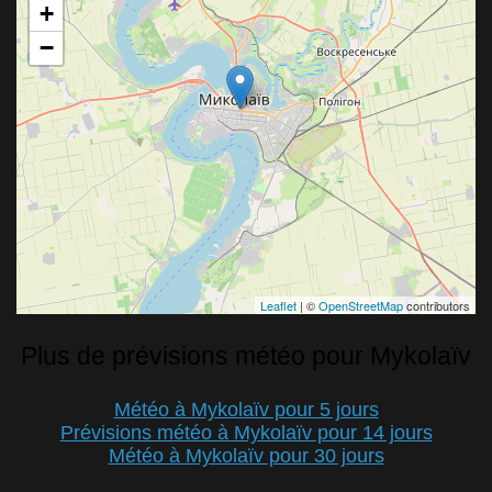
+
−
Leaflet
| ©
OpenStreetMap
contributors
Plus de prévisions météo pour Mykolaïv
Météo à Mykolaïv pour 5 jours
Prévisions météo à Mykolaïv pour 14 jours
Météo à Mykolaïv pour 30 jours