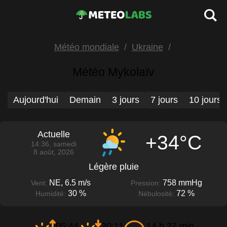
Météo mondiale
Ukraine
Météo Mykolaïv
Aujourd'hui
Demain
3 jours
7 jours
10 jours
Actuelle
+34°C
14:36, samedi
8 août, 2026
Légère pluie
NE, 6.5 m/s
758 mmHg
Vent:
Pression:
30 %
72 %
Humidité:
Nébulosité:
05:44
20:11
14 h 27 min