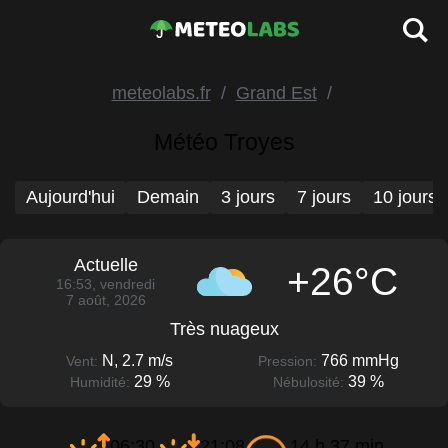
meteolabs.fr
Grand Est
Météo Troyes
Aujourd'hui
Demain
3 jours
7 jours
10 jours
Actuelle
+26°C
16:53, vendredi
7 août, 2026
Très nuageux
N, 2.7 m/s
766 mmHg
Vent:
Pression:
29 %
39 %
Humidité:
Nébulosité:
06:30
21:08
14 h 37 min