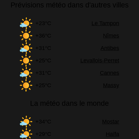
Prévisions météo dans d'autres villes
+23°C
Le Tampon
+36°C
Nîmes
+31°C
Antibes
+25°C
Levallois-Perret
+31°C
Cannes
+25°C
Massy
La météo dans le monde
+34°C
Mostar
+29°C
Haïfa