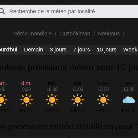
Météo mondiale
Ouzbékistan
Noukous
urd'hui
Demain
3 jours
7 jours
10 jours
Week
ukous prévisions météo pour 10 jo
am.
dim.
lun.
mar.
mer.
jeu.
.08
9.08
10.08
11.08
12.08
13.08
7°C
+37°C
+39°C
+40°C
+41°C
+36°C
 prévisions météo détaillées pour 