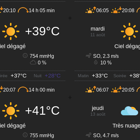
20:10
14 h 05 min
06:05
20:08
+39°C
mardi
11 août
iel dégagé
Ciel déga
754 mmHg
SO, 2.3 m/s
0 %
10 %
+37°C
+28°C
+33°C
+38
irée
Nuit
Matin
Soirée
20:07
14 h 00 min
06:07
20:05
+41°C
jeudi
13 août
iel dégagé
Très nuag
755 mmHg
SO, 4.7 m/s