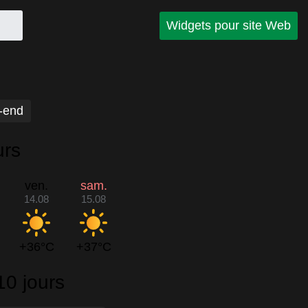
Widgets pour site Web
-end
urs
ven.
sam.
14.08
15.08
+36°C
+37°C
10 jours