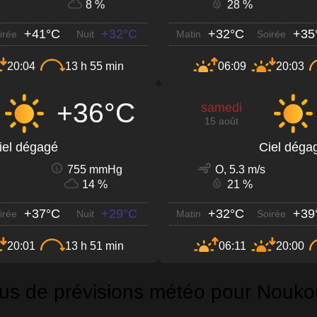
8 %
28 %
+41°C
+32°C
+32°C
+35
irée
Nuit
Matin
Soirée
20:04
13 h 55 min
06:09
20:03
+36°C
samedi
15 août
iel dégagé
Ciel déga
755 mmHg
O, 5.3 m/s
14 %
21 %
+37°C
+29°C
+32°C
+39
irée
Nuit
Matin
Soirée
20:01
13 h 51 min
06:11
20:00
lus de prévisions météo pour Nouko