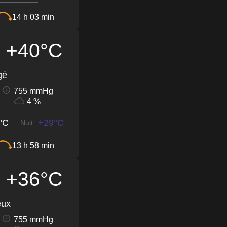
14 h 03 min
+40°C
gé
755 mmHg
4 %
°C
+29°C
Nuit
13 h 58 min
+36°C
eux
755 mmHg