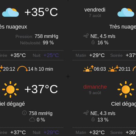
+35°C
vendredi
7 août
ès nuageux
Très nuag
758 mmHg
NE, 4.5 m/s
Pression:
99 %
16 %
Nébulosité:
+35°C
+25°C
+29°C
+37
irée
Nuit
Matin
Soirée
20:12
14 h 10 min
06:03
20:11
+37°C
dimanche
9 août
iel dégagé
Ciel déga
758 mmHg
NE, 4.3 m/s
0 %
13 %
+37°C
+29°C
+32°C
+36
irée
Nuit
Matin
Soirée