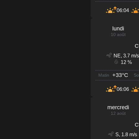
06:04
lundi
10 août
C
NE, 3.7 m/s
12 %
+33°C
Matin
So
06:06
mercredi
12 août
C
S, 1.8 m/s