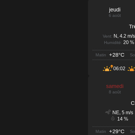
jeudi
6 août
Tr
N, 4.2 m/s
Vent:
20 %
Humidité:
+28°C
Matin
So
06:02
samedi
8 août
C
NE, 5 m/s
14 %
+29°C
Matin
So