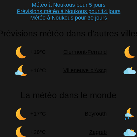
Météo à Noukous pour 5 jours
Prévisions météo à Noukous pour 14 jours
Météo à Noukous pour 30 jours
Prévisions météo dans d'autres ville
+19°C
Clermont-Ferrand
+16°C
Villeneuve-d'Ascq
La météo dans le monde
+17°C
Beyrouth
+26°C
Zagreb