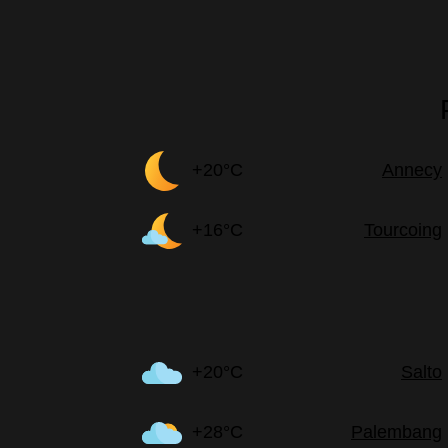
+20°C
Annecy
+16°C
Tourcoing
+20°C
Salto
+28°C
Palembang