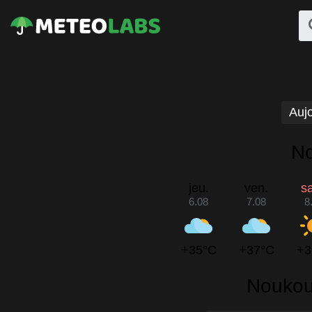
Aujo
No
jeu.
ven.
s
6.08
7.08
8
+35°C
+37°C
+3
Noukous