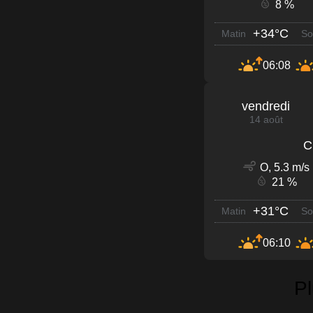
8 %
+34°C
Matin
So
06:08
vendredi
14 août
C
O, 5.3 m/s
21 %
+31°C
Matin
So
06:10
P