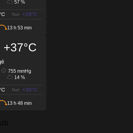
57 %
°C
+29°C
Nuit
13 h 53 min
+37°C
gé
755 mmHg
14 %
°C
+30°C
Nuit
13 h 48 min
us