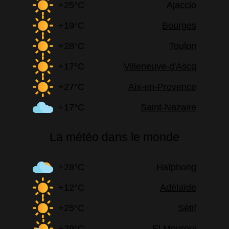
+25°C
Ajaccio
+19°C
Bourges
+28°C
Toulon
+17°C
Villeneuve-d'Ascq
+27°C
Aix-en-Provence
+17°C
Saint-Nazaire
La météo dans le monde
+28°C
Haïphong
+12°C
Adélaïde
+25°C
Sétif
+29°C
El Mourouj