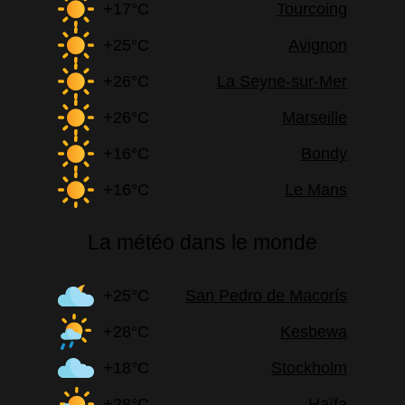
+17°C
Tourcoing
+25°C
Avignon
+26°C
La Seyne-sur-Mer
+26°C
Marseille
+16°C
Bondy
+16°C
Le Mans
La météo dans le monde
+25°C
San Pedro de Macorís
+28°C
Kesbewa
+18°C
Stockholm
+28°C
Haïfa