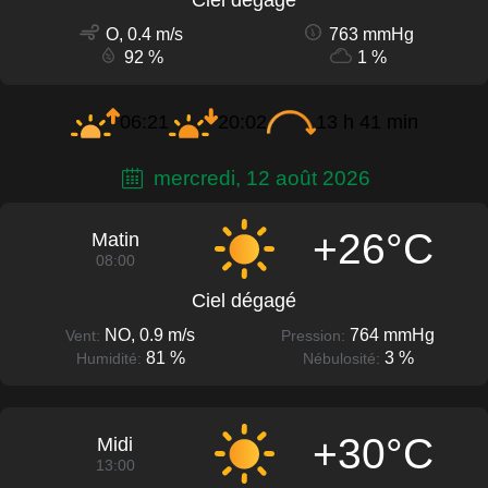
O, 0.4 m/s
763 mmHg
92 %
1 %
06:21
20:02
13 h 41 min
mercredi, 12 août 2026
+26°C
Matin
08:00
Ciel dégagé
NO, 0.9 m/s
764 mmHg
Vent:
Pression:
81 %
3 %
Humidité:
Nébulosité:
+30°C
Midi
13:00