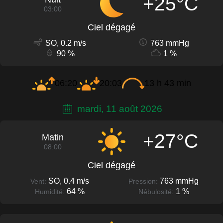
+25°C
03:00
Ciel dégagé
SO, 0.2 m/s
763 mmHg
90 %
1 %
06:20
20:03
13 h 43 min
mardi, 11 août 2026
+27°C
Matin
08:00
Ciel dégagé
SO, 0.4 m/s
763 mmHg
Vent:
Pression:
64 %
1 %
Humidité:
Nébulosité: