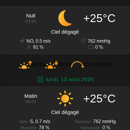
+25°C
Nuit
03:00
Ciel dégagé
NO, 0.5 m/s
762 mmHg
91 %
0 %
06:19
20:04
13 h 45 min
lundi, 10 août 2026
+25°C
Matin
08:00
Ciel dégagé
S, 0.7 m/s
762 mmHg
Vent:
Pression:
78 %
0 %
Humidité:
Nébulosité: