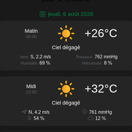
jeudi, 6 août 2026
+26°C
Matin
08:00
Ciel dégagé
S, 2.2 m/s
762 mmHg
Vent:
Pression:
69 %
8 %
Humidité:
Nébulosité:
+32°C
Midi
13:00
Ciel dégagé
N, 4.2 m/s
761 mmHg
54 %
12 %