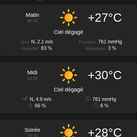
+27°C
Matin
08:00
Ciel dégagé
N, 2.1 m/s
761 mmHg
Vent:
Pression:
83 %
3 %
Humidité:
Nébulosité:
+30°C
Midi
13:00
Ciel dégagé
N, 4.9 m/s
761 mmHg
66 %
6 %
+28°C
Soirée
19:00