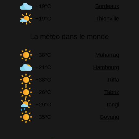
+19°C
Bordeaux
+19°C
Thionville
La météo dans le monde
+38°C
Muharraq
+21°C
Hambourg
+38°C
Riffa
+26°C
Tabriz
+29°C
Tongi
+35°C
Goyang