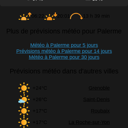
06:22
20:01
13 h 39 min
Plus de prévisions météo pour Palerme
Météo à Palerme pour 5 jours
Prévisions météo à Palerme pour 14 jours
Météo à Palerme pour 30 jours
Prévisions météo dans d'autres villes
+24°C
Grenoble
+26°C
Saint-Denis
+17°C
Roubaix
+17°C
La Roche-sur-Yon