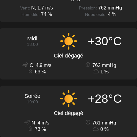
N, 1.7 m/s
762 mmHg
Vent:
Pression:
74 %
4 %
Humidité:
Nébulosité:
+30°C
Midi
13:00
Ciel dégagé
O, 4.9 m/s
762 mmHg
63 %
1 %
+28°C
Soirée
19:00
Ciel dégagé
N, 4 m/s
761 mmHg
73 %
0 %