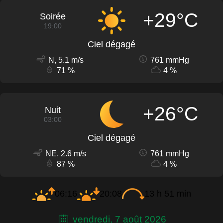
+29°C
Soirée
19:00
Ciel dégagé
N, 5.1 m/s
761 mmHg
71 %
4 %
+26°C
Nuit
03:00
Ciel dégagé
NE, 2.6 m/s
761 mmHg
87 %
4 %
06:16
20:08
13 h 51 min
vendredi, 7 août 2026