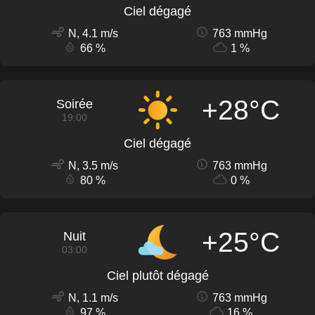
Ciel dégagé
N, 4.1 m/s
763 mmHg
66 %
1 %
+28°C
Soirée
19:00
Ciel dégagé
N, 3.5 m/s
763 mmHg
80 %
0 %
+25°C
Nuit
03:00
Ciel plutôt dégagé
N, 1.1 m/s
763 mmHg
97 %
16 %