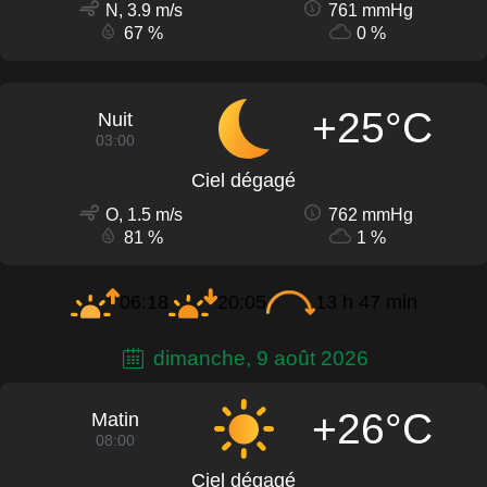
N, 3.9 m/s
761 mmHg
67 %
0 %
+25°C
Nuit
03:00
Ciel dégagé
O, 1.5 m/s
762 mmHg
81 %
1 %
06:18
20:05
13 h 47 min
dimanche, 9 août 2026
+26°C
Matin
08:00
Ciel dégagé