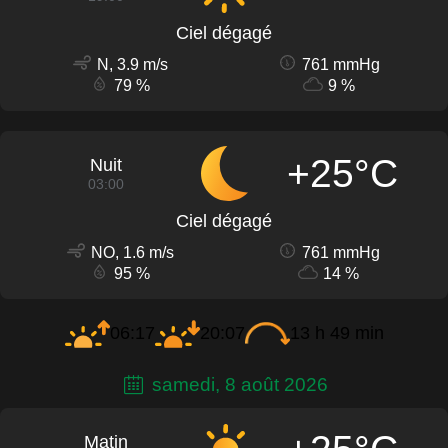
Ciel dégagé
N, 3.9 m/s
761 mmHg
79 %
9 %
+25°C
Nuit
03:00
Ciel dégagé
NO, 1.6 m/s
761 mmHg
95 %
14 %
06:17
20:07
13 h 49 min
samedi, 8 août 2026
Matin