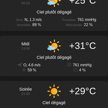
+25°C
08:00
Ciel plutôt dégagé
N, 1.3 m/s
761 mmHg
Vent:
Pression:
89 %
22 %
Humidité:
Nébulosité:
+31°C
Midi
13:00
Ciel plutôt dégagé
O, 4.6 m/s
761 mmHg
59 %
4 %
+29°C
Soirée
19:00
Ciel dégagé