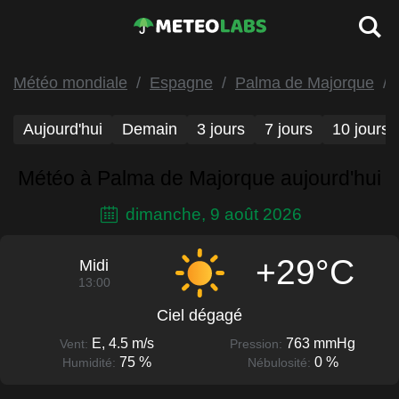
Météo mondiale
Espagne
Palma de Majorque
Aujourd'hui
Demain
3 jours
7 jours
10 jours
Météo à Palma de Majorque aujourd'hui
dimanche, 9 août 2026
+29°C
Midi
13:00
Ciel dégagé
E, 4.5 m/s
763 mmHg
Vent:
Pression:
75 %
0 %
Humidité:
Nébulosité: