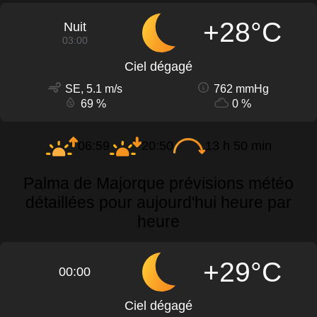
+28°C
Nuit
03:00
Ciel dégagé
SE, 5.1 m/s
762 mmHg
69 %
0 %
06:59
20:50
13 h 50 min
Palma de Majorque prévisions météo
détaillées pour aujourd'hui heure par
heure
+29°C
00:00
Ciel dégagé