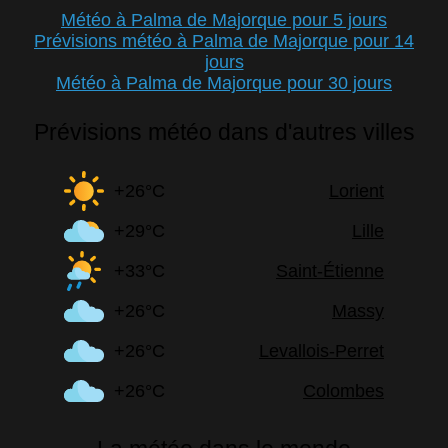
Météo à Palma de Majorque pour 5 jours
Prévisions météo à Palma de Majorque pour 14
jours
Météo à Palma de Majorque pour 30 jours
Prévisions météo dans d'autres villes
+26°C
Lorient
+29°C
Lille
+33°C
Saint-Étienne
+26°C
Massy
+26°C
Levallois-Perret
+26°C
Colombes