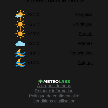
La météo dans le monde
+31°C
Hargeisa
+26°C
Groningue
+29°C
Zagreb
+21°C
Warnes
+19°C
Tegucigalpa
+14°C
Calgary
À propos de nous
Retour d'information
Politique de confidentialité
Conditions d'utilisation