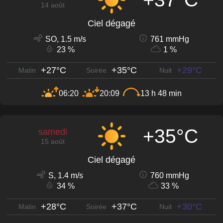
14 août
Ciel dégagé
SO, 1.5 m/s
761 mmHg
23 %
1 %
+27°C
+35°C
+29°C
Matin
Soirée
Nuit
06:20
20:09
13 h 48 min
+35°C
samedi
15 août
Ciel dégagé
S, 1.4 m/s
760 mmHg
34 %
33 %
+28°C
+37°C
+30°C
Matin
Soirée
Nuit