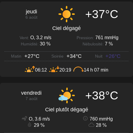
+37°C
jeudi
6 août
Ciel dégagé
O, 3.2 m/s
761 mmHg
Vent:
Pression:
30 %
7 %
Humidité:
Nébulosité:
+27°C
+34°C
+26°C
Matin
Soirée
Nuit
06:12
20:19
14 h 07 min
+38°C
vendredi
7 août
Ciel plutôt dégagé
O, 3.6 m/s
760 mmHg
29 %
28 %