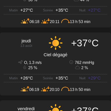
+27°C
+35°C
+27°C
Matin
Soirée
Nuit
06:18
20:11
13 h 53 min
+37°C
jeudi
13 août
Ciel dégagé
O, 1.3 m/s
762 mmHg
25 %
2 %
+26°C
+35°C
+29°C
Matin
Soirée
Nuit
06:19
20:10
13 h 50 min
+37°C
vendredi