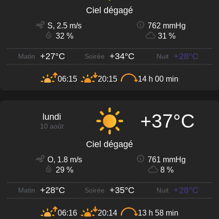
Ciel dégagé
S, 2.5 m/s
762 mmHg
32 %
31 %
+27°C
+34°C
+28°C
Matin
Soirée
Nuit
06:15
20:15
14 h 00 min
+37°C
lundi
10 août
Ciel dégagé
O, 1.8 m/s
761 mmHg
29 %
8 %
+28°C
+35°C
+28°C
Matin
Soirée
Nuit
06:16
20:14
13 h 58 min