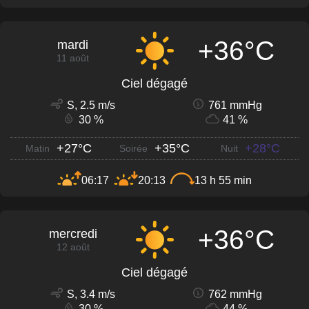
+36°C
mardi
11 août
Ciel dégagé
S, 2.5 m/s
761 mmHg
30 %
41 %
+27°C
+35°C
+28°C
Matin
Soirée
Nuit
06:17
20:13
13 h 55 min
+36°C
mercredi
12 août
Ciel dégagé
S, 3.4 m/s
762 mmHg
30 %
44 %