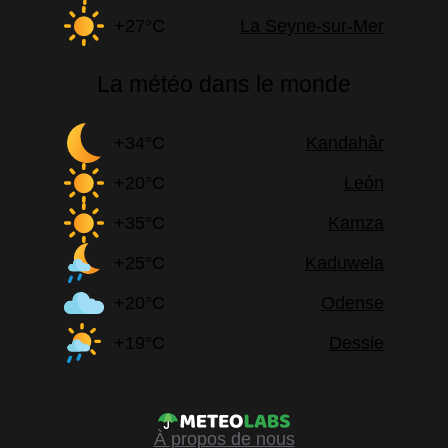
+27°C
La Seyne-sur-Mer
La météo dans le monde
+34°C
Kandahâr
+20°C
León
+35°C
Kamza
+25°C
Kaduwela
+20°C
Odense
+19°C
Dessie
À propos de nous