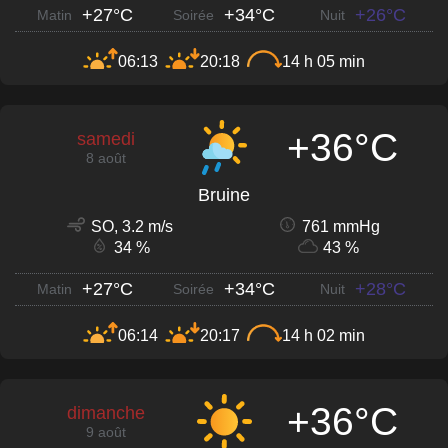
+27°C
+34°C
+26°C
Matin
Soirée
Nuit
06:13
20:18
14 h 05 min
+36°C
samedi
8 août
Bruine
SO, 3.2 m/s
761 mmHg
34 %
43 %
+27°C
+34°C
+28°C
Matin
Soirée
Nuit
06:14
20:17
14 h 02 min
+36°C
dimanche
9 août