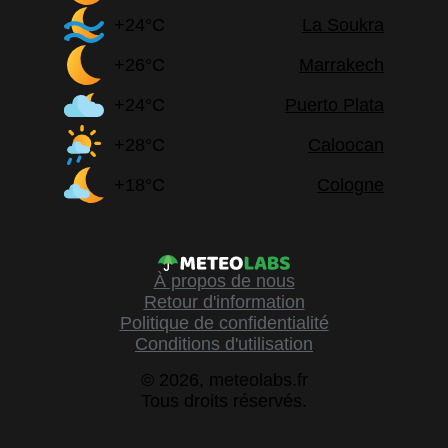
+24°C
La Soukra
+26°C
Marrakech
+24°C
Puerto Plata
+28°C
Caloocan
+18°C
Cologne
À propos de nous
Retour d'information
Politique de confidentialité
Conditions d'utilisation
© 2026, meteolabs.fr
Tous droits réservés.