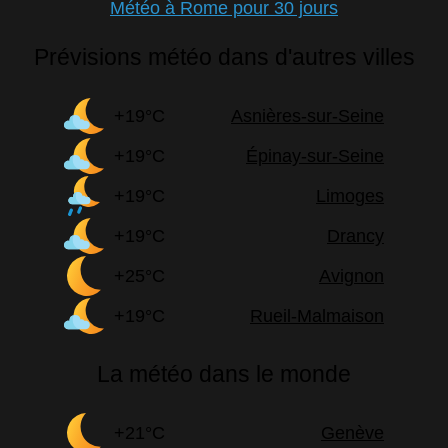
Météo à Rome pour 30 jours
Prévisions météo dans d'autres villes
+19°C
Asnières-sur-Seine
+19°C
Épinay-sur-Seine
+19°C
Limoges
+19°C
Drancy
+25°C
Avignon
+19°C
Rueil-Malmaison
La météo dans le monde
+21°C
Genève