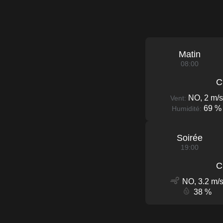
Matin
08:00
C
NO, 2 m/s
Vent:
69 %
Humidité:
Soirée
19:00
C
NO, 3.2 m/
38 %