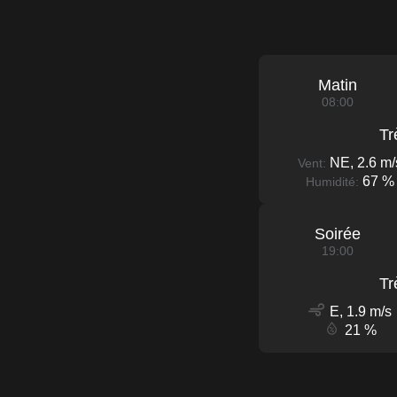
Matin
08:00
Tr
NE, 2.6 m/
Vent:
67 %
Humidité:
Soirée
19:00
Tr
E, 1.9 m/s
21 %