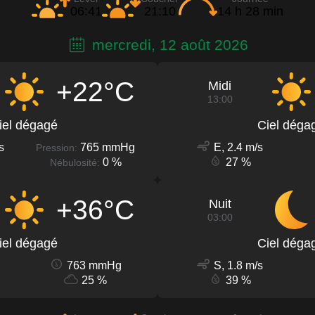
06:41
21:10
14 h 28 min
mercredi, 12 août 2026
+22°C
Midi
13:00
iel dégagé
Ciel déga
s
765 mmHg
E, 2.4 m/s
Pression:
0 %
27 %
Nébulosité:
+36°C
Nuit
03:00
iel dégagé
Ciel déga
763 mmHg
S, 1.8 m/s
25 %
39 %