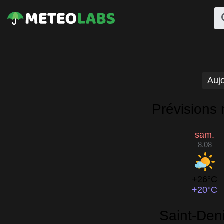
Aujo
Prévisions 
sam.
8.08
+26°C
+20°C
Saint-Deni