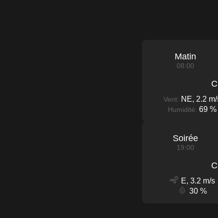
Matin
08:00
C
NE, 2.2 m/
Vent:
69 %
Humidité:
Soirée
19:00
C
E, 3.2 m/s
30 %