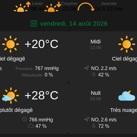
Lever
Coucher
Journée
06:44
21:06
14 h 22 min
vendredi, 14 août 2026
+20°C
Midi
13:00
iel dégagé
Ciel déga
s
767 mmHg
NO, 2.2 m/s
Pression:
0 %
42 %
Nébulosité:
+28°C
Nuit
03:00
 plutôt dégagé
Très nuag
766 mmHg
NO, 2.6 m/s
47 %
72 %