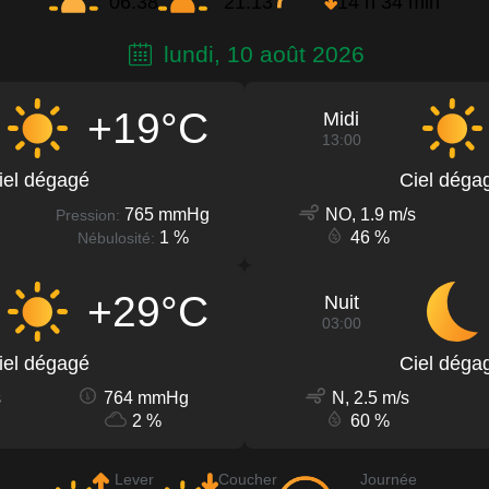
06:38
21:13
14 h 34 min
lundi, 10 août 2026
+19°C
Midi
13:00
iel dégagé
Ciel déga
765 mmHg
NO, 1.9 m/s
Pression:
1 %
46 %
Nébulosité:
+29°C
Nuit
03:00
iel dégagé
Ciel déga
s
764 mmHg
N, 2.5 m/s
2 %
60 %
Lever
Coucher
Journée