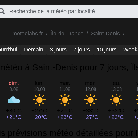
meteolabs.fr
Île-de-France
Saint-Denis
urd'hui
Demain
3 jours
7 jours
10 jours
Week
météo à Saint-Denis pour 7 jours, Î
dim.
lun.
mar.
mer.
jeu.
9.08
10.08
11.08
12.08
13.08
+30°C
+27°C
+29°C
+33°C
+32°C
+
+21°C
+20°C
+23°C
+27°C
+22°C
+
s prévisions météo détaillées pour