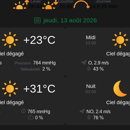
Lever
Coucher
Journée
06:42
21:08
14 h 25 min
jeudi, 13 août 2026
+23°C
Midi
13:00
iel dégagé
Ciel déga
s
764 mmHg
O, 2.9 m/s
Pression:
2 %
43 %
Nébulosité:
+31°C
Nuit
03:00
iel dégagé
Ciel déga
s
765 mmHg
NO, 2.4 m/s
0 %
76 %