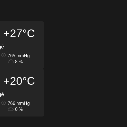
+27°C
gé
765 mmHg
8 %
+20°C
gé
766 mmHg
0 %