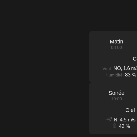
Matin
08:00
C
NO, 1.6 m/
Vent:
83 %
Humidité:
Soirée
19:00
Ciel
N, 4.5 m/s
42 %