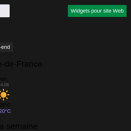
Widgets pour site Web
-end
le-de-France
ven.
14.08
29°C
20°C
 la semaine