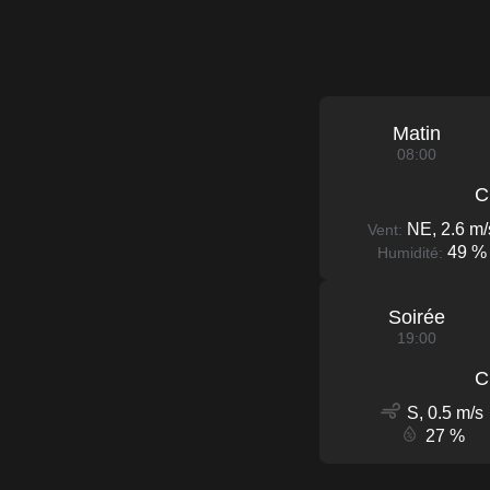
Matin
08:00
C
NE, 2.6 m/
Vent:
49 %
Humidité:
Soirée
19:00
C
S, 0.5 m/s
27 %