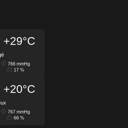
+29°C
gé
766 mmHg
17 %
+20°C
eux
767 mmHg
66 %