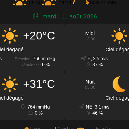
06:40
21:11
14 h 31 min
mardi, 11 août 2026
+20°C
Midi
13:00
iel dégagé
Ciel déga
s
766 mmHg
E, 2.5 m/s
Pression:
0 %
37 %
Nébulosité:
+31°C
Nuit
03:00
iel dégagé
Ciel déga
764 mmHg
NE, 3.1 m/s
0 %
46 %
Lever
Coucher
Journée