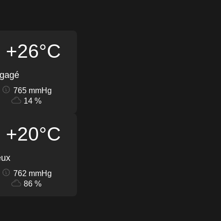
+26°C
égagé
765 mmHg
14 %
+20°C
eux
762 mmHg
86 %