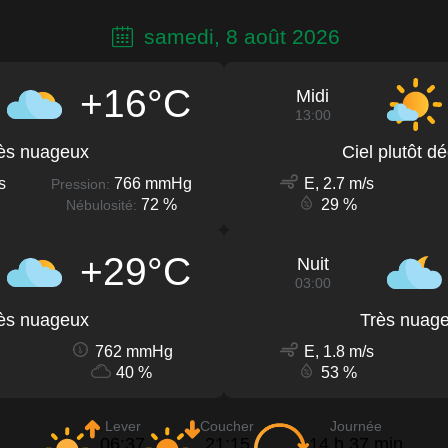
samedi, 8 août 2026
+16°C
Midi
13:00
ès nuageux
Ciel plutôt d
s
766 mmHg
E, 2.7 m/s
Pression:
72 %
29 %
Nébulosité:
+29°C
Nuit
03:00
ès nuageux
Très nuag
762 mmHg
E, 1.8 m/s
40 %
53 %
Lever
Coucher
Journée
06:37
21:15
14 h 37 min