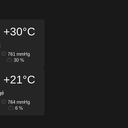
+30°C
x
761 mmHg
30 %
+21°C
gé
764 mmHg
6 %