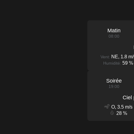
Matin
08:00
NE, 1.8 m/
Vent:
59 %
Humidité:
Soirée
19:00
Ciel
O, 3.5 m/s
28 %