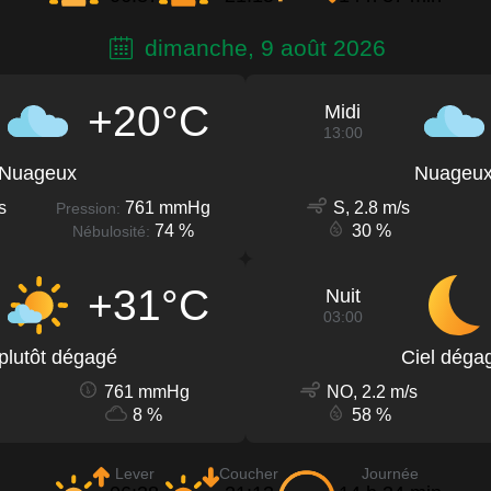
dimanche, 9 août 2026
+20°C
Midi
13:00
Nuageux
Nuageu
s
761 mmHg
S, 2.8 m/s
Pression:
74 %
30 %
Nébulosité:
+31°C
Nuit
03:00
 plutôt dégagé
Ciel déga
761 mmHg
NO, 2.2 m/s
8 %
58 %
Lever
Coucher
Journée