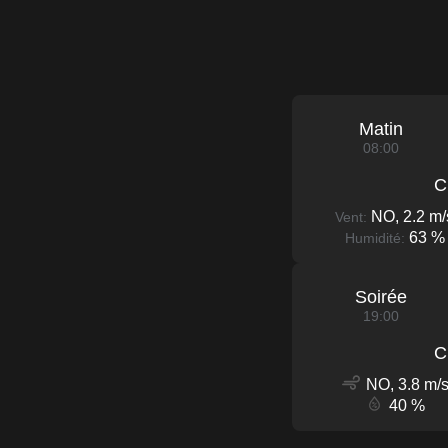
Matin
08:00
C
NO, 2.2 m/
Vent:
63 %
Humidité:
Soirée
19:00
C
NO, 3.8 m/
40 %