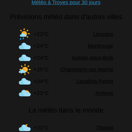
Météo à Troyes pour 30 jours
Prévisions météo dans d'autres villes
+23°C
Limoges
+24°C
Montrouge
+24°C
Aulnay-sous-Bois
+25°C
Champigny-sur-Marne
+24°C
Levallois-Perret
+23°C
Amiens
La météo dans le monde
+21°C
Tijuana