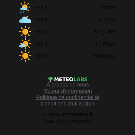
+21°C
Kazan
+14°C
Puebla
+20°C
Moguilev
+22°C
La Haye
+29°C
Hargeisa
À propos de nous
Retour d'information
Politique de confidentialité
Conditions d'utilisation
© 2026, meteolabs.fr
Tous droits réservés.