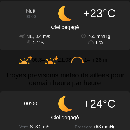
+23°C
Nuit
03:00
Ciel dégagé
NE, 3.4 m/s
765 mmHg
57 %
1 %
06:34
21:03
14 h 28 min
Troyes prévisions météo détaillées pour
demain heure par heure
+24°C
00:00
Ciel dégagé
S, 3.2 m/s
763 mmHg
Vent:
Pression: