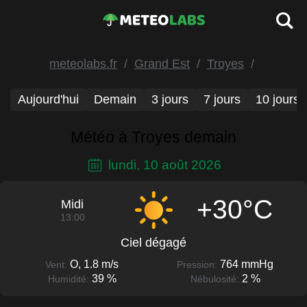
meteolabs.fr
Grand Est
Troyes
Aujourd'hui
Demain
3 jours
7 jours
10 jours
Météo à Troyes demain
lundi, 10 août 2026
+30°C
Midi
13:00
Ciel dégagé
O, 1.8 m/s
764 mmHg
Vent:
Pression:
39 %
2 %
Humidité:
Nébulosité: