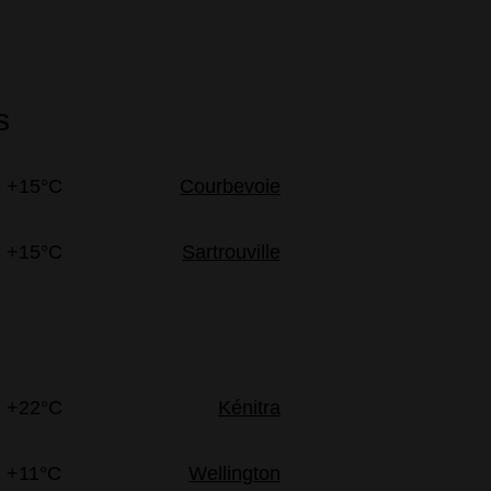
s
+15°C
Courbevoie
+15°C
Sartrouville
+22°C
Kénitra
+11°C
Wellington