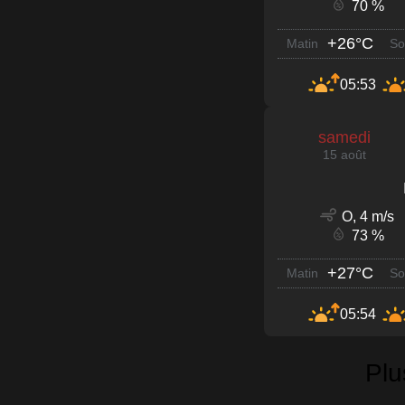
70 %
+26°C
Matin
So
05:53
samedi
15 août
O, 4 m/s
73 %
+27°C
Matin
So
05:54
Plu