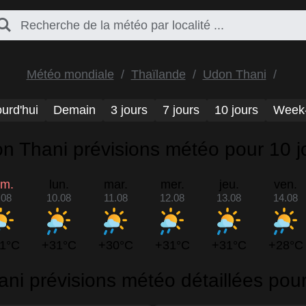
Météo mondiale
Thaïlande
Udon Thani
urd'hui
Demain
3 jours
7 jours
10 jours
Week
n Thani prévisions météo pour 10 j
im.
lun.
mar.
mer.
jeu.
ven.
.08
10.08
11.08
12.08
13.08
14.08
1°C
+31°C
+30°C
+31°C
+31°C
+28°C
ni prévisions météo détaillées pour