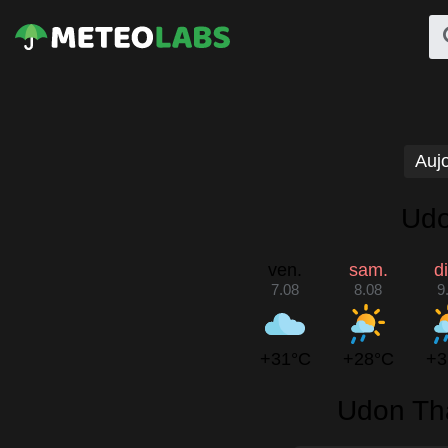
Aujo
Udo
ven.
sam.
d
7.08
8.08
9
+31°C
+28°C
+3
Udon Tha