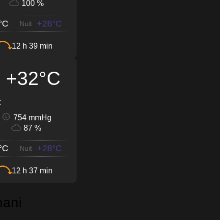
100 %
°C
+26°C
Nuit
12 h 39 min
+32°C
x
754 mmHg
87 %
°C
+28°C
Nuit
12 h 37 min
hani