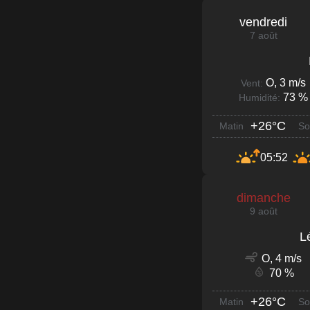
vendredi
7 août
O, 3 m/s
Vent:
73 %
Humidité:
+26°C
Matin
So
05:52
dimanche
9 août
L
O, 4 m/s
70 %
+26°C
Matin
So