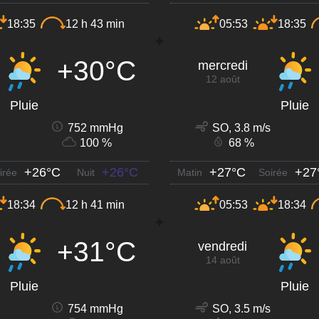
18:35
12 h 43 min
05:53
18:35
+30°C
mercredi
12 août
Pluie
Pluie
752 mmHg
SO, 3.8 m/s
100 %
68 %
+26°C
+26°C
+27°C
+27
irée
Nuit
Matin
Soirée
18:34
12 h 41 min
05:53
18:34
+31°C
vendredi
14 août
Pluie
Pluie
754 mmHg
SO, 3.5 m/s