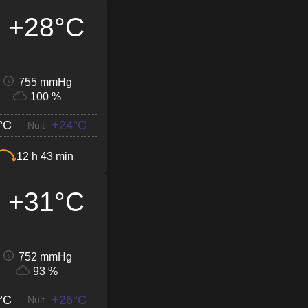
+28°C
755 mmHg
100 %
°C
+24°C
Nuit
12 h 43 min
+31°C
752 mmHg
93 %
°C
+26°C
Nuit