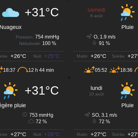
+31°C
samedi
8 août
Nuageux
Pluie
754 mmHg
O, 1.9 m/s
Pression:
100 %
91 %
Nébulosité:
+26°C
+25°C
+26°C
+27
irée
Nuit
Matin
Soirée
18:37
12 h 44 min
05:52
18:36
+31°C
lundi
10 août
égère pluie
Pluie
753 mmHg
SO, 3.1 m/s
72 %
72 %
+27°C
+26°C
+27°C
+27
irée
Nuit
Matin
Soirée